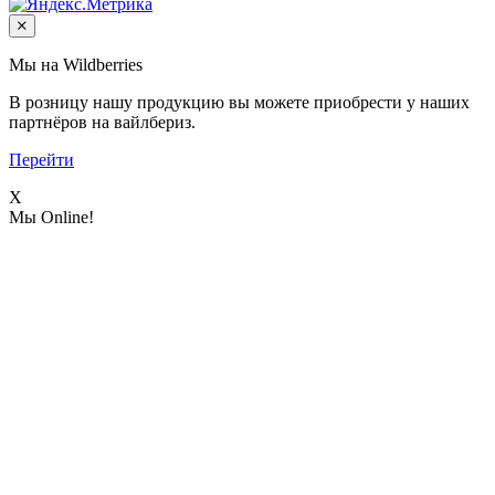
Мы на Wildberries
В розницу нашу продукцию вы можете приобрести у наших
партнёров на вайлбериз.
Перейти
X
Мы Online!
Спасибо за заявку!
Наши менеджеры свяжутся с вами в ближайшее время.
Задать вопрос
Ваше имя:
Ваш телефон:
Ваш Email:
Комментарий:
Отправить