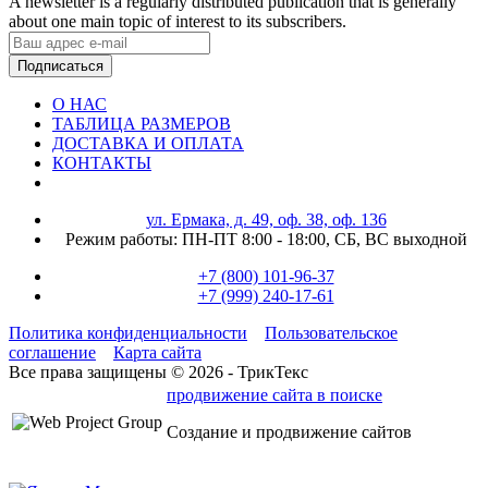
A newsletter is a regularly distributed publication that is generally
about one main topic of interest to its subscribers.
Подписаться
О НАС
ТАБЛИЦА РАЗМЕРОВ
ДОСТАВКА И ОПЛАТА
КОНТАКТЫ
ул. Ермака, д. 49, оф. 38, оф. 136
Режим работы:
ПН-ПТ 8:00 - 18:00,
СБ, ВС выходной
+7 (800) 101-96-37
+7 (999) 240-17-61
Политика конфиденциальности
Пользовательское
соглашение
Карта сайта
Все права защищены © 2026 - ТрикТекс
продвижение сайта в поиске
Создание и продвижение сайтов