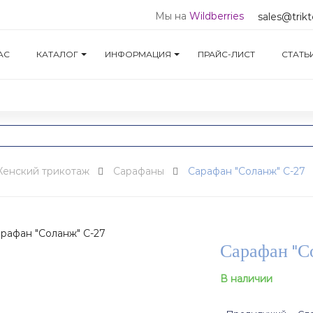
Мы на
Wildberries
sales@trikt
АС
КАТАЛОГ
ИНФОРМАЦИЯ
ПРАЙС-ЛИСТ
СТАТЬ
енский трикотаж
Сарафаны
Сарафан "Соланж" С-27
Сарафан "С
В наличии