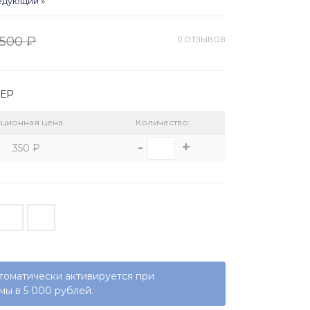
едующий »
500 ₽
0 ОТЗЫВОВ
МЕР
кционная цена
Количество:
-
+
350 ₽
томатически активируется при
ы в 5 000 рублей.