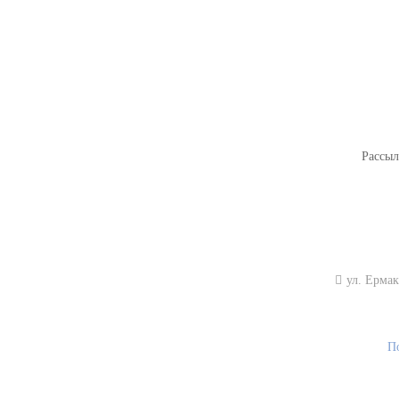
РАСПРОДАЖА ТРИКОТАЖА
НОВИНКИ
Рассыл
ул. Ермака
П