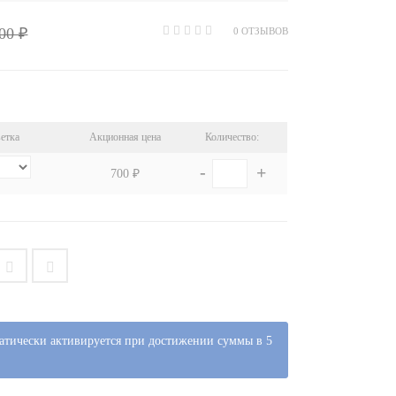
00 ₽
0 ОТЗЫВОВ
етка
Акционная цена
Количество:
-
+
700 ₽
атически активируется при достижении суммы в 5