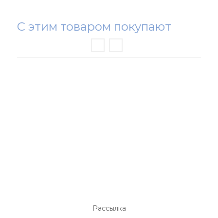
С этим товаром покупают
РАСПРОДАЖА ТРИКОТАЖА
НОВИНКИ
ЖЕНСКИЙ ТРИКОТАЖ
МУЖСКОЙ ТРИКОТАЖ
ОДЕЖДА БОЛЬШИХ РАЗМЕРОВ
СПОРТИВНАЯ ОДЕЖДА
Рассылка