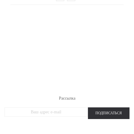
РАСПРОДАЖА ТРИКОТАЖА
НОВИНКИ
ЖЕНСКИЙ ТРИКОТАЖ
МУЖСКОЙ ТРИКОТАЖ
ОДЕЖДА БОЛЬШИХ РАЗМЕРОВ
СПОРТИВНАЯ ОДЕЖДА
Рассылка
ПОДПИСАТЬСЯ