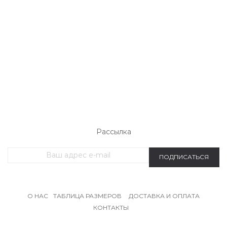
РАСПРОДАЖА ТРИКОТАЖА
НОВИНКИ
ЖЕНСКИЙ ТРИКОТАЖ
МУЖСКОЙ ТРИКОТАЖ
ОДЕЖДА БОЛЬШИХ РАЗМЕРОВ
СПОРТИВНАЯ ОДЕЖДА
Рассылка
ПОДПИСАТЬСЯ
О НАС
ТАБЛИЦА РАЗМЕРОВ
ДОСТАВКА И ОПЛАТА
КОНТАКТЫ