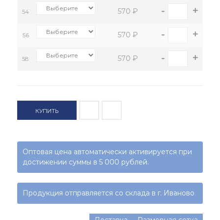
-
+
570 ₽
54
-
+
570 ₽
56
-
+
570 ₽
58
КУПИТЬ
Оптовая цена автоматически активируется при
достижении суммы в 5 000 рублей.
Продукция отправляется со склада в г. Иваново
Доставка
Размерная сетка