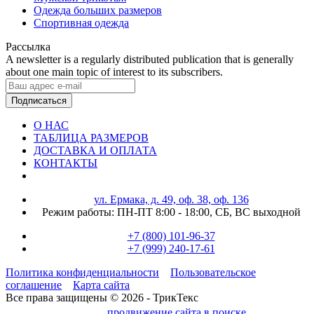
Одежда больших размеров
Спортивная одежда
Рассылка
A newsletter is a regularly distributed publication that is generally
about one main topic of interest to its subscribers.
Подписаться
О НАС
ТАБЛИЦА РАЗМЕРОВ
ДОСТАВКА И ОПЛАТА
КОНТАКТЫ
ул. Ермака, д. 49, оф. 38, оф. 136
Режим работы:
ПН-ПТ 8:00 - 18:00,
СБ, ВС выходной
+7 (800) 101-96-37
+7 (999) 240-17-61
Политика конфиденциальности
Пользовательское
соглашение
Карта сайта
Все права защищены © 2026 - ТрикТекс
продвижение сайта в поиске