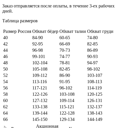
Заказ отправляется после оплаты, в течение 3-ех рабочих
дней.
Таблица размеров
Размер Россия
Обхват бёдер
Обхват талии
Обхват груди
40
84-90
60-65
74-80
42
92-95
66-69
82-85
44
96-98
70-73
86-89
46
99-101
74-77
90-93
48
102-104
78-81
94-97
50
105-108
82-85
98-102
52
109-112
86-90
103-107
54
113-116
91-95
108-113
56
117-121
96-102
114-119
58
122-126
103-108
120-125
60
127-132
109-114
126-131
62
133-138
115-121
132-137
64
139-144
122-128
138-143
66
145-150
129-134
144-149
Акционная