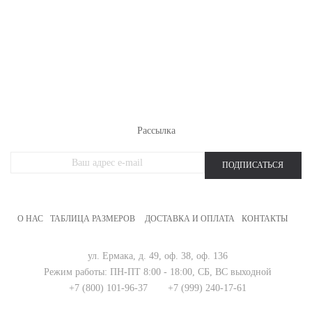
РАСПРОДАЖА ТРИКОТАЖА
НОВИНКИ
ЖЕНСКИЙ ТРИКОТАЖ
МУЖСКОЙ ТРИКОТАЖ
ОДЕЖДА БОЛЬШИХ РАЗМЕРОВ
СПОРТИВНАЯ ОДЕЖДА
Рассылка
ПОДПИСАТЬСЯ
О НАС
ТАБЛИЦА РАЗМЕРОВ
ДОСТАВКА И ОПЛАТА
КОНТАКТЫ
ул. Ермака, д. 49, оф. 38, оф. 136
Режим работы:
ПН-ПТ 8:00 - 18:00,
СБ, ВС выходной
+7 (800) 101-96-37
+7 (999) 240-17-61