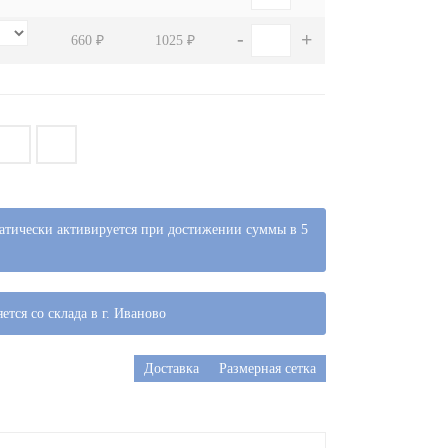
-
+
660 ₽
1025 ₽
атически активируется при достижении суммы в 5
ется со склада в г. Иваново
Доставка
Размерная сетка